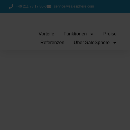
+49 211 78 17 80-0
service@salesphere.com
Vorteile
Funktionen
Preise
Referenzen
Über SaleSphere