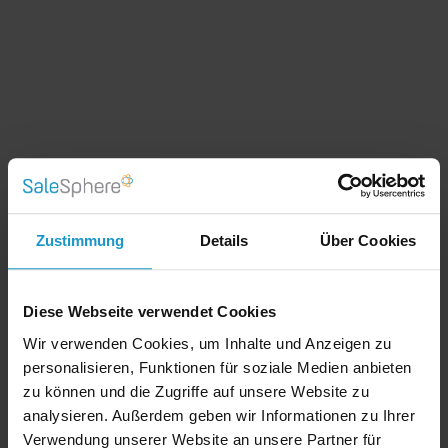
Alle aktuellen und relevanten Vertriebsunterlagen
stets im Zugriff – zu jeder Zeit, an jedem Ort, sogar
offline!
Unverwechselbarer Vertriebsauftritt
Zustimmung
Details
Über Cookies
Organisationsübergreifende, einheitliche und konsistente
Außendarstellung.
Diese Webseite verwendet Cookies
Wir verwenden Cookies, um Inhalte und Anzeigen zu
Ihr Corporate Design
personalisieren, Funktionen für soziale Medien anbieten
zu können und die Zugriffe auf unsere Website zu
Optische Anpassungen lassen sich einfach an Ihre
Corporate Identity ausrichten.
analysieren. Außerdem geben wir Informationen zu Ihrer
Verwendung unserer Website an unsere Partner für