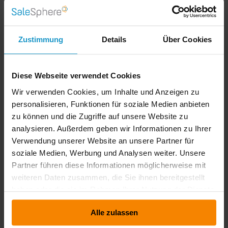
36 % höhere Kundenbindungsrate
Diese Zahlen unterstreichen eindrucksvoll, wie
Zustimmung
Details
Über Cookies
entscheidend eine enge Zusammenarbeit zwischen
Vertrieb und Marketing ist.
Wie SaleSphere die Brücke zwischen
Diese Webseite verwendet Cookies
Sales und Marketing schlägt
Wir verwenden Cookies, um Inhalte und Anzeigen zu
personalisieren, Funktionen für soziale Medien anbieten
SaleSphere ist die Antwort auf genau diese
zu können und die Zugriffe auf unsere Website zu
Herausforderungen. Die Plattform wurde dafür
analysieren. Außerdem geben wir Informationen zu Ihrer
entwickelt, Marketing und Vertrieb in einer operativen
Verwendung unserer Website an unsere Partner für
Wirklichkeit zu vereinen – ohne Reibungsverluste,
soziale Medien, Werbung und Analysen weiter. Unsere
ohne Informationssilos, ohne Umwege.
Partner führen diese Informationen möglicherweise mit
Was SaleSphere konkret ermöglicht:
weiteren Daten zusammen, die Sie ihnen bereitgestellt
haben oder die sie im Rahmen Ihrer Nutzung der Dienste
Herausforderung
Lösung mit SaleSphere
gesammelt haben.
Alle zulassen
Inhalte verstreut auf
Zentrale Plattform für alle