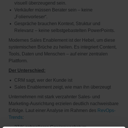
visuell überzeugend sein.
Verkäufer müssen Berater sein – keine
„Folienvorleser“.
Gespräche brauchen Kontext, Struktur und
Relevanz – keine selbstgebastelten PowerPoints.
Modernes Sales Enablement ist der Hebel, um diese
systemischen Brüche zu heilen. Es integriert Content,
Tools, Daten und Menschen – auf einer zentralen
Plattform.
Der Unterschied:
CRM sagt, wer der Kunde ist
Sales Enablement zeigt, wie man ihn überzeugt
Unternehmen mit stark verzahnter Sales‑ und
Marketing‑Ausrichtung erzielen deutlich nachweisbare
Erfolge. Laut einer Analyse im Rahmen des
RevOps-
Trends
:
27 % schnelleres Gewinnwachstum