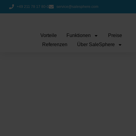
+49 211 78 17 80-0
service@salesphere.com
Vorteile
Funktionen
Preise
Referenzen
Über SaleSphere