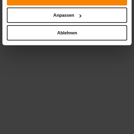
Anpassen
Wie Guided Selling Die Time‑to‑Quote Drastisch Verkürzt
Mit Guided Selling Vertriebszyklen verkürzen: So lösen Sie
Ablehnen
typische Bremsklötze im B2B-Vertrieb und beschleunigen
Ihre Time-to-Quote nachhaltig.