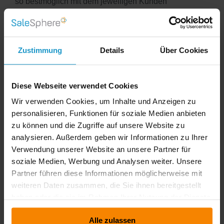
so bestmöglich mit dem jeweiligen Kunden
auseinandersetzen.
INFOGESPRÄCH
Zustimmung
Details
Über Cookies
Weitere Beiträge
Diese Webseite verwendet Cookies
Wir verwenden Cookies, um Inhalte und Anzeigen zu
personalisieren, Funktionen für soziale Medien anbieten
zu können und die Zugriffe auf unsere Website zu
analysieren. Außerdem geben wir Informationen zu Ihrer
Verwendung unserer Website an unsere Partner für
soziale Medien, Werbung und Analysen weiter. Unsere
Partner führen diese Informationen möglicherweise mit
weiteren Daten zusammen, die Sie ihnen bereitgestellt
haben oder die sie im Rahmen Ihrer Nutzung der Dienste
gesammelt haben.
Alle zulassen