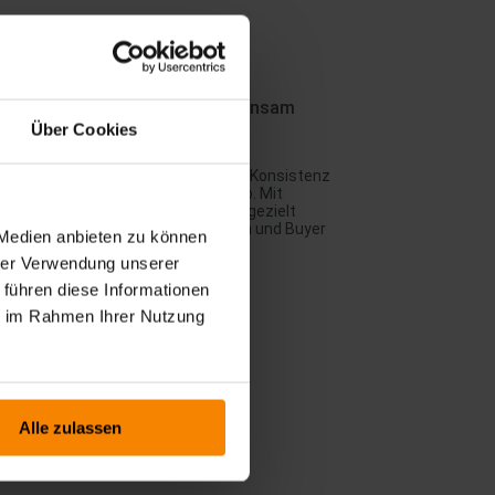
les Vs. Marketing – Oder Gemeinsam
folgreich?
Über Cookies
ategisch verzahnte Sales- und
ketingprozesse steigern Effizienz, Konsistenz
 Beratungsqualität im B2B-Vertrieb. Mit
eSphere lassen sich Content-Silos gezielt
auen, Touchpoints vereinheitlichen und Buyer
 Medien anbieten zu können
urneys wirksam gestalten.
hrer Verwendung unserer
 führen diese Informationen
ie im Rahmen Ihrer Nutzung
Alle zulassen