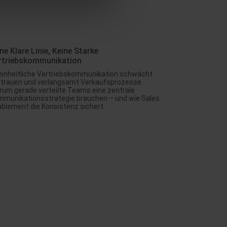
ne Klare Linie, Keine Starke
rtriebskommunikation
einheitliche Vertriebskommunikation schwächt
rtrauen und verlangsamt Verkaufsprozesse.
um gerade verteilte Teams eine zentrale
mmunikationsstrategie brauchen – und wie Sales
blement die Konsistenz sichert.