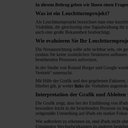
In diesem Beitrag geben wir Ihnen einen Fragen
Was ist ein Leuchtturmprojekt?
Als Leuchtturmprojekt bezeichnet man eine kurzfrist
Visibilität, die gleichzeitig eine Signalwirkung fü
auch eine große Bekanntheit beabsichtigt.
Wie evaluieren Sie Ihr Leuchtturmproj
Die Neuausrichtung sollte sehr sichtbar sein, ein ge
(sodass Sie keine zusätzlichen Strukturen aufbau
bestehenden Prozessen aufweisen.
In der Studie von Roland Berger und Google wurde
Vertrieb“ untersucht.
Mit Hilfe der Grafik und den gegebenen Faktoren, 
Hierbei gilt, je weiter
links
die Vorhaben angesiedelt
Interpretation der Grafik und Ableite
Die Grafik zeigt, dass bei der Einführung von iPads
besonders leicht in die bestehenden Prozesse zu im
zeitgemäße Umstellung auf iPads ein starker Fokus 
Wie außerdem zu erkennen ist, sind iPads nicht ohn
Umständen Wechselwirkungen zu anderen bestehende