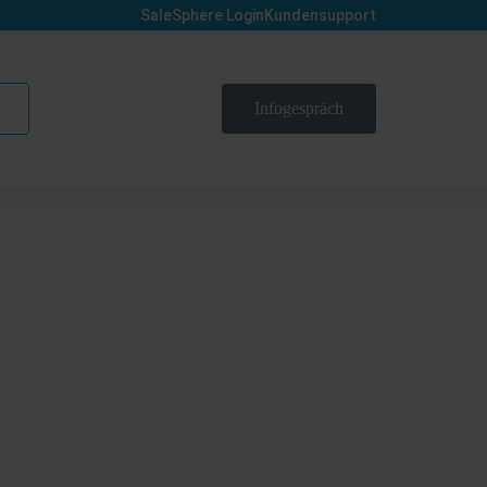
SaleSphere Login
Kundensupport
Infogespräch