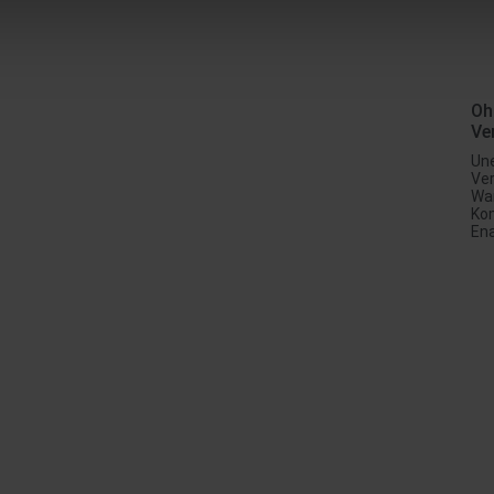
Oh
Ve
Un
Ve
War
Ko
Ena