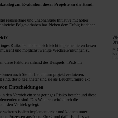
katalog zur Evaluation dieser Projekte an die Hand.
ig realisierbare und unabhängige Initiative mit hoher
r zahlreiche Folgevorhaben hat. Neben dem Erfolg ist daher
ekt?
Wi
Dr
ringes Risiko beinhalten, sich leicht implementieren lassen
Mit
en müssen) und möglichst wenige Wechselwirkungen zu
lös
bes
n diese Faktoren anhand des Beispiels „iPads im
können auch Sie Ihr Leuchtturmprojekt evaluieren.
 sind, desto geeigneter sind sie als Leuchtturmprojekt.
n von Entscheidungen
 in den Vertrieb ein sehr geringes Risiko besteht und diese
plementieren sind. Des Weiteren wird durch die
auf den Vertrieb gelegt.
e weiteres isoliert implementierbar und können unter
n Prozessen auslösen. Ein Grund dafür ist, dass zu