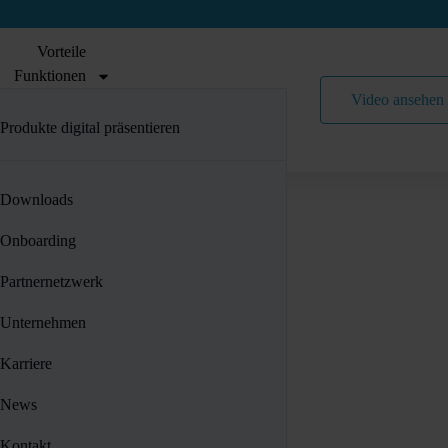
Vorteile
Funktionen
Preise
Video ansehen
Referenzen
Produkte digital präsentieren
Über SaleSphere
Kunden gezielt führen
Downloads
Effizient zusammenarbeiten
Onboarding
Daten zentralisieren
Partnernetzwerk
Individuelles App Design
Unternehmen
Sicherer Datenaustausch
Karriere
CRM-Erweiterung
News
Kontakt