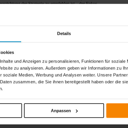
usrichtung der Strategie zu empfehlen ist – der Fokus
erne Inhalte tragen zum Erfolg des Unternehmens bei,
cheidenden Werkzeugen wie produktorientierten Videos,
ia-Assets präsentiert werden.
Sa
Er
Details
rgebnisse zu gewährleisten, sollten Sie auf ganzheitliche
neu ausrichten. Dies beweist die Studie „Highspot, State
Str
5% der Unternehmen mit einer Sales Enablement-Strategie
Mar
und
Cookies
Sal
len Sie Ihren Kunden die richtigen Daten, zur richtigen
abb
nhalte und Anzeigen zu personalisieren, Funktionen für soziale
Jo
Website zu analysieren. Außerdem geben wir Informationen zu I
r soziale Medien, Werbung und Analysen weiter. Unsere Partner
 Daten zusammen, die Sie ihnen bereitgestellt haben oder die s
n.
Anpassen