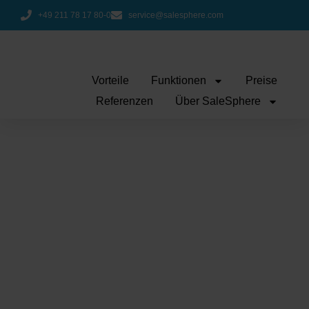
+49 211 78 17 80-0
service@salesphere.com
Vorteile
Funktionen
Preise
Referenzen
Über SaleSphere