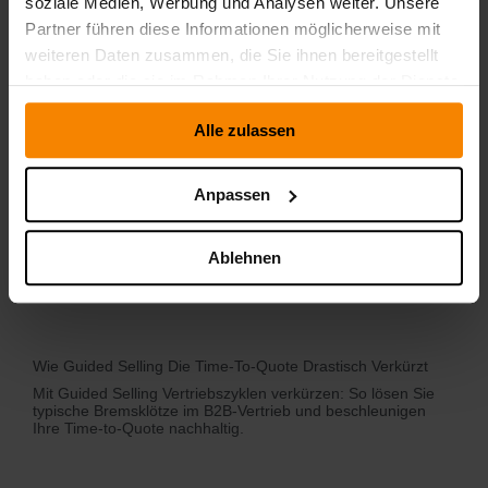
soziale Medien, Werbung und Analysen weiter. Unsere
Partner führen diese Informationen möglicherweise mit
weiteren Daten zusammen, die Sie ihnen bereitgestellt
haben oder die sie im Rahmen Ihrer Nutzung der Dienste
gesammelt haben.
Alle zulassen
Anpassen
Ablehnen
Wie Guided Selling Die Time‑to‑Quote Drastisch Verkürzt
Mit Guided Selling Vertriebszyklen verkürzen: So lösen Sie
typische Bremsklötze im B2B-Vertrieb und beschleunigen
Ihre Time-to-Quote nachhaltig.