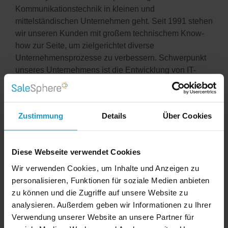
Kommunikationstechnik in kleinen und
mittelständischen Unternehmen geht. Seit 1991 stehen
wir unseren Kunden mit großem technischem Know-
how zur Seite, um zielgerichtet diverse
Unternehmensprozesse zu verbessern. Schwerpunkt
unseres Unternehmens ist die Entwicklung von IT-
Konzepten für mittelständische Betriebe. Im Zuge der
fortschreitenden Digitalisierung und des wachsenden
Wettbewerbs in vielen Branchen helfen wir, durch eine
Zustimmung
Details
Über Cookies
zeitgemäße IT entscheidende Marktvorteile zu
erzielen. Weitere Informationen finden Sie
unter:
https://www.buh.com/
Diese Webseite verwendet Cookies
Wir verwenden Cookies, um Inhalte und Anzeigen zu
INFOGESPRÄCH
personalisieren, Funktionen für soziale Medien anbieten
zu können und die Zugriffe auf unsere Website zu
analysieren. Außerdem geben wir Informationen zu Ihrer
Weitere Beiträge
Verwendung unserer Website an unsere Partner für