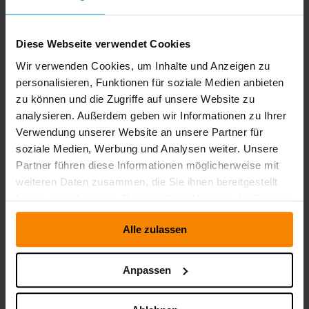
komplexe Produkte für Ihre Kunden erlebbar und bleiben
in Erinnerung.
mehr erfahren
Diese Webseite verwendet Cookies
Wir verwenden Cookies, um Inhalte und Anzeigen zu
personalisieren, Funktionen für soziale Medien anbieten
zu können und die Zugriffe auf unsere Website zu
analysieren. Außerdem geben wir Informationen zu Ihrer
Verwendung unserer Website an unsere Partner für
Guided Selling
soziale Medien, Werbung und Analysen weiter. Unsere
Partner führen diese Informationen möglicherweise mit
Mit SaleSphere führen Vertriebsmitarbeiter ihre Kunden
weiteren Daten zusammen, die Sie ihnen bereitgestellt
gezielt durch das Verkaufs- und Beratungsgespräch und
haben oder die sie im Rahmen Ihrer Nutzung der Dienste
haben stets alle relevanten Produkt- und Kundendaten im
gesammelt haben.
Zugriff – auch offline.
Alle zulassen
mehr erfahren
Anpassen