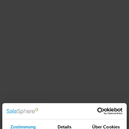
Mit SaleSphere können Sie die Vorteile der
Digitalisierung im Vertrieb nutzen, um Ihre
Erfolgsquote zu steigern. Die Sales App kann ab
Werk bequem mit vielen ERP-, CRM- und PIM-
Systemen kommunizieren, sodass Sie alle relevanten
Produkt- und Kundendaten stets im Zugriff haben.
Multimedialer Produktkatalog
Durch dynamische Präsentationen und eine übersichtliche
Verwaltung von Produktinformationen machen Sie auch
Zustimmung
Details
Über Cookies